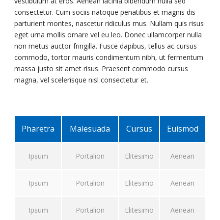
vestibulum at eros. Aenean lacinia bibendum nulla sed
consectetur. Cum sociis natoque penatibus et magnis dis
parturient montes, nascetur ridiculus mus. Nullam quis risus
eget urna mollis ornare vel eu leo. Donec ullamcorper nulla
non metus auctor fringilla. Fusce dapibus, tellus ac cursus
commodo, tortor mauris condimentum nibh, ut fermentum
massa justo sit amet risus. Praesent commodo cursus
magna, vel scelerisque nisl consectetur et.
Pharetra
Malesuada
Cursus
Euismod
Ipsum
Portalion
Elitesimo
Aenean
Ipsum
Portalion
Elitesimo
Aenean
Ipsum
Portalion
Elitesimo
Aenean