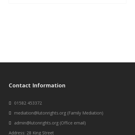
Contact Information
01582 453372
mediation@lutonrights.org (Family Mediation)
admin@lutonrights.org (Office email)
Address: 28 King Street