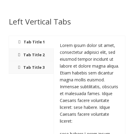
Left Vertical Tabs
Tab Title 1
Lorem ipsum dolor sit amet,
consectetur adipisici elit, sed
Tab Title 2
eiusmod tempor incidunt ut
labore et dolore magna aliqua.
Tab Title 3
Etiam habebis sem dicantur
magna mollis euismod.
Inmensae subtilitatis, obscuris
et malesuada fames. Idque
Caesaris facere voluntate
liceret: sese habere. Idque
Caesaris facere voluntate
liceret:
sese habere.Lorem ipsum