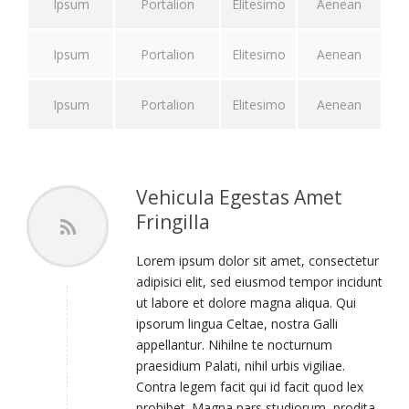
Ipsum
Portalion
Elitesimo
Aenean
Ipsum
Portalion
Elitesimo
Aenean
Ipsum
Portalion
Elitesimo
Aenean
Vehicula Egestas Amet
Fringilla
Lorem ipsum dolor sit amet, consectetur
adipisici elit, sed eiusmod tempor incidunt
ut labore et dolore magna aliqua. Qui
ipsorum lingua Celtae, nostra Galli
appellantur. Nihilne te nocturnum
praesidium Palati, nihil urbis vigiliae.
Contra legem facit qui id facit quod lex
prohibet. Magna pars studiorum, prodita