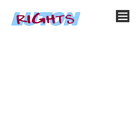
Blog 4 Columns –
Masonry
Caption placed here