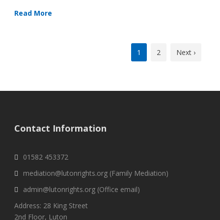
Read More
1
2
Next ›
Contact Information
01582 453372
mediation@lutonrights.org (Family Mediation)
admin@lutonrights.org (Office email)
Address: 28 King Street
2nd Floor, Luton